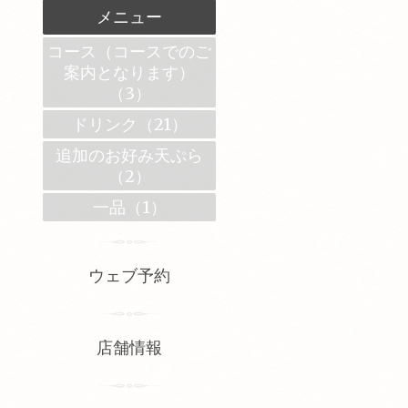
メニュー
コース（コースでのご
案内となります）
（3）
ドリンク（21）
追加のお好み天ぷら
（2）
一品（1）
ウェブ予約
店舗情報