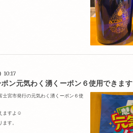
) 10:17
ーポン元気わく湧くーポン６使用できます
富士宮市発行の元気わく湧くーポン６使
えますよ☺
ります。