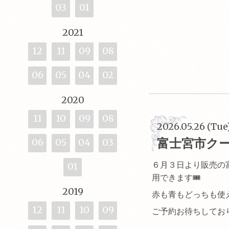
03
01
2021
12
11
09
08
06
05
04
02
2020
11
10
09
08
2026.05.26 (Tue
富士宮市ク
06
05
04
03
６月３日より販売の
01
用できます🎟️
2019
赤も青もどっちも使
12
11
10
09
ご予約お待ちしてお