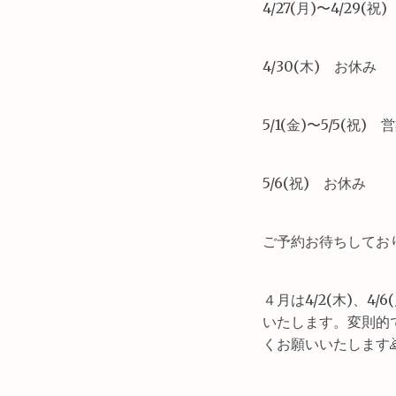
4/27(月)〜4/29(祝
4/30(木) お休み
5/1(金)〜5/5(祝) 
5/6(祝) お休み
ご予約お待ちしており
４月は4/2(木)、4/
いたします。変則的
くお願いいたします