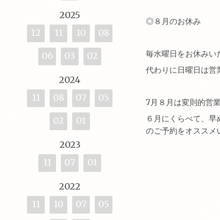
2025
◎８月のお休み
12
11
10
08
毎水曜日をお休みい
06
03
02
代わりに日曜日は営業
2024
11
08
07
05
7月８月は変則的営
６月にくらべて、早
02
01
のご予約をオススメい
2023
11
07
01
2022
11
10
07
05