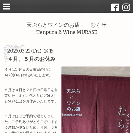
天ぷらとワインのお店 むらせ
Tenpura & Wine MURASE
2025.03.21 (Fri) 14:15
４月、５月のお休み
４月は定休日の日曜日の他に
4/2(水)をお休みいたします。
５月は４日と２５日の日曜日を営
業いたします。代わりに5/6(火)
と5/24(土)をお休みいたします。
３月はほぼご予約で埋まりまし
た。ご予約ありがとうございます
☺席数が少ないため、４月、５月
もご予約はお早めをおすすめいた