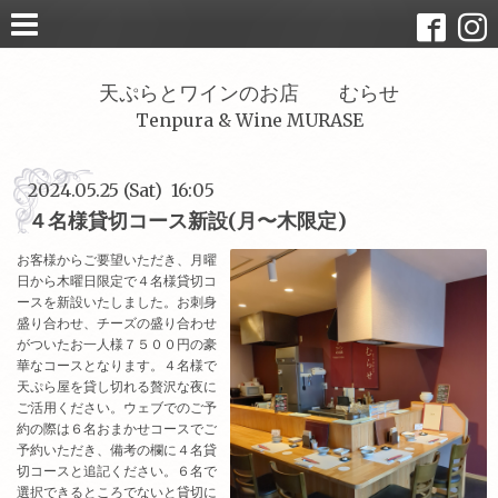
天ぷらとワインのお店 むらせ
Tenpura & Wine MURASE
2024.05.25 (Sat) 16:05
４名様貸切コース新設(月〜木限定)
お客様からご要望いただき、月曜
日から木曜日限定で４名様貸切コ
ースを新設いたしました。お刺身
盛り合わせ、チーズの盛り合わせ
がついたお一人様７５００円の豪
華なコースとなります。４名様で
天ぷら屋を貸し切れる贅沢な夜に
ご活用ください。ウェブでのご予
約の際は６名おまかせコースでご
予約いただき、備考の欄に４名貸
切コースと追記ください。６名で
選択できるところでないと貸切に