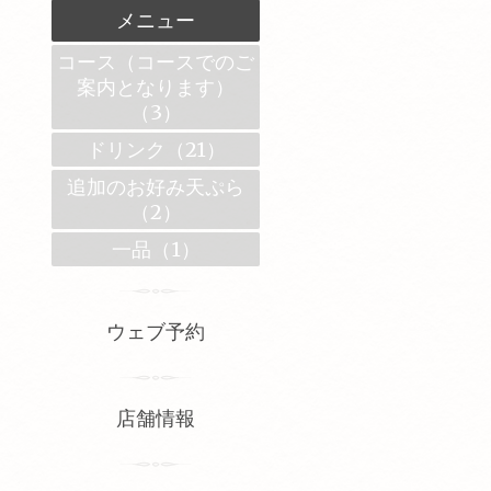
メニュー
コース（コースでのご
案内となります）
（3）
ドリンク（21）
追加のお好み天ぷら
（2）
一品（1）
ウェブ予約
店舗情報