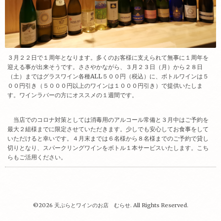
３月２２日で１周年となります。多くのお客様に支えられて無事に１周年を
迎える事が出来そうです。ささやかながら、３月２３日（月）から２８日
（土）まではグラスワイン各種ALL５００円（税込）に、ボトルワインは５
００円引き（５０００円以上のワインは１０００円引き）で提供いたしま
す。ワインラバーの方にオススメの１週間です。
当店でのコロナ対策としては消毒用のアルコール常備と３月中はご予約を
最大２組様までに限定させていただきます。少しでも安心してお食事をして
いただけると幸いです。４月末までは６名様から８名様までのご予約で貸し
切りとなり、スパークリングワインをボトル１本サービスいたします。こち
らもご活用ください。
©2026
天ぷらとワインのお店 むらせ
. All Rights Reserved.