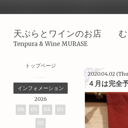
天ぷらとワインのお店 む
Tenpura & Wine MURASE
トップページ
2020.04.02 (Thu
４月は完全
インフォメーション
2026
06
05
04
03
02