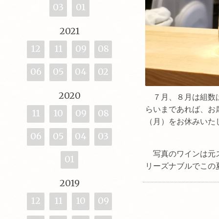
03
01
2021
12
11
09
08
06
05
04
02
2020
７月、８月は組数は
らいまであれば、お
11
10
09
08
（月）をお休みいた
06
05
04
03
写真のワインは元ス
01
リーズナブルでこの
2019
12
11
10
09