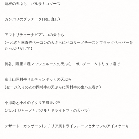
蓮根の天ぷら バルサミコソース
カンパリのグラナータ(お口直し)
アマトリチャーナビアンコの天ぷら
(玉ねぎと幸寿豚ベーコンの天ぷらにペコリーノチーズとブラックペッパーを
たっぷりかけて)
長谷川農産２種マッシュルームの天ぷら ポルチーニ＆トリュフ塩で
富士山岡村牛サルティンボッカの天ぷら
(セージ入りの衣の岡村牛の天ぷらに岡村牛の生ハム巻き)
小海老と小柱のイタリア風天バラ
(パルミジャーノとバジルとドライトマトの天バラ)
デザート カッサータ(シチリア風ドライフルーツとナッツのアイスケーキ