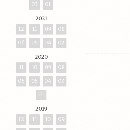
03
01
2021
12
11
09
08
06
05
04
02
2020
11
10
09
08
06
05
04
03
01
2019
12
11
10
09