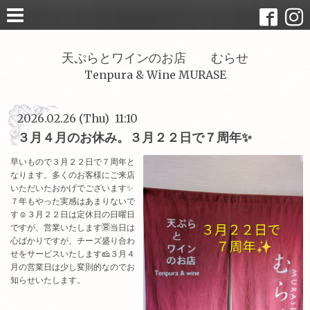
天ぷらとワインのお店 むらせ
Tenpura & Wine MURASE
2026.02.26 (Thu) 11:10
３月４月のお休み。３月２２日で７周年✨️
早いもので３月２２日で７周年と
なります。多くのお客様にご来店
いただいたおかげでございます✨️
７年もやった実感はあまりないで
す☺３月２２日は定休日の日曜日
ですが、営業いたします🈺当日は
心ばかりですが、チーズ盛り合わ
せをサービスいたします🧀３月４
月の営業日は少し変則的なのでお
知らせいたします。